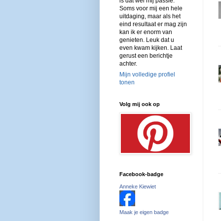
is dat wel mij passie.
Soms voor mij een hele
uitdaging, maar als het
eind resultaat er mag zijn
kan ik er enorm van
genieten. Leuk dat u
even kwam kijken. Laat
gerust een berichtje
achter.
Mijn volledige profiel
tonen
Volg mij ook op
Facebook-badge
Anneke Kiewiet
Maak je eigen badge