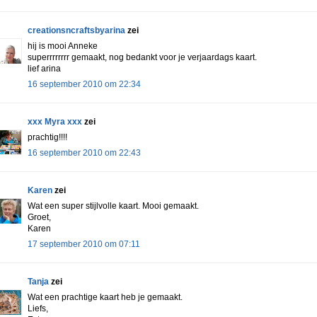
creationsncraftsbyarina
zei
hij is mooi Anneke
superrrrrrrr gemaakt, nog bedankt voor je verjaardags kaart.
lief arina
16 september 2010 om 22:34
xxx Myra xxx
zei
prachtig!!!!
16 september 2010 om 22:43
Karen
zei
Wat een super stijlvolle kaart. Mooi gemaakt.
Groet,
Karen
17 september 2010 om 07:11
Tanja
zei
Wat een prachtige kaart heb je gemaakt.
Liefs,