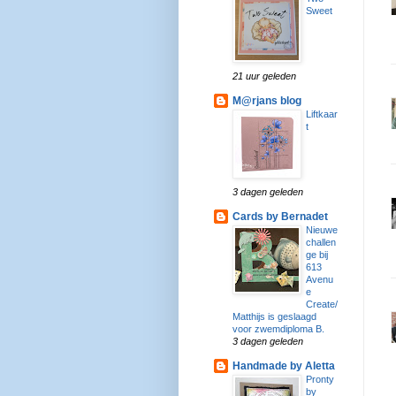
Sweet
21 uur geleden
M@rjans blog
Liftkaar
t
3 dagen geleden
Cards by Bernadet
Nieuwe
challen
ge bij
613
Avenu
e
Create/
Matthijs is geslaagd
voor zwemdiploma B.
3 dagen geleden
Handmade by Aletta
Pronty
by