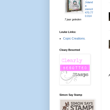
Joland
a
stencil
470.77
0.014
7 jaar geleden
Leuke Links:
Copic Creations.
Cleary Besotted
Simon Say Stamp