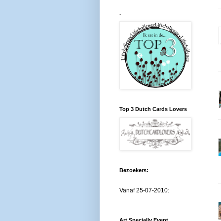
.
Top 3 Dutch Cards Lovers
Bezoekers:
Vanaf 25-07-2010:
Art Specially Event