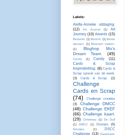
Labels:
Aletta-Anneke uitdaging.
(12)
Art
Art Journal
(1)
Journey
(10)
Awards
(15)
Bedankt.
(1)
Bericht.
(1)
Beste
wensen.
(1)
Bloemen maken.
Bloghop Mo's
(1)
Dream Team.
(49)
Candy.
(11)
Candy
(1)
Cards & Scrap
Inspiratieblog.
(8)
Cards &
Scrap spreuk van de week.
(3)
Cards & Scrap.
(2)
Challenge
Cards en Scrap
(74)
Challenge creaties
Challenge DMCC
(3)
(48)
Challenge EKEF
(66)
Challenge kaart.
(29)
Christmas
(1)
De Duif
Doosjes
(5)
(1)
DMCC
(1)
DSCC
Doosjes.
(1)
Challenge
(13)
Easelcard.