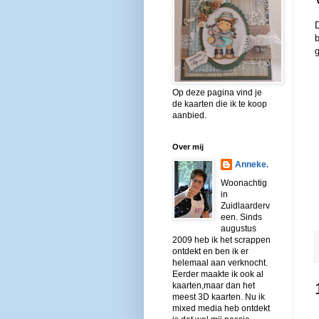
D
b
Op deze pagina vind je
de kaarten die ik te koop
aanbied.
Over mij
Anneke.
Woonachtig
in
Zuidlaarderv
een. Sinds
augustus
2009 heb ik het scrappen
ontdekt en ben ik er
helemaal aan verknocht.
Eerder maakte ik ook al
kaarten,maar dan het
meest 3D kaarten. Nu ik
mixed media heb ontdekt